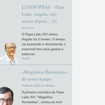
LUSOFONIAS – Papa
Leão, Angola, três
meses depois…(I)
Tony Neves
O Papa Leão XIV visitou
Angola há 3 meses. O tempo
vai passando e decantando o
essencial dos seus gestos e
palavras.
ver [+]
«Magnifica Humanitas»
do nosso tempo
Guilherme d'Oliveira Martins
A primeira encíclica do Papa
Leão XIV, “Magnifica
Humanitas”, centra-se num