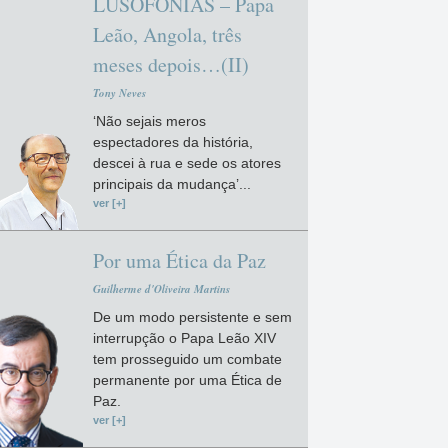
LUSOFONIAS – Papa
Leão, Angola, três
meses depois…(II)
Tony Neves
‘Não sejais meros
espectadores da história,
descei à rua e sede os atores
principais da mudança’...
ver [+]
Por uma Ética da Paz
Guilherme d'Oliveira Martins
De um modo persistente e sem
interrupção o Papa Leão XIV
tem prosseguido um combate
permanente por uma Ética de
Paz.
ver [+]