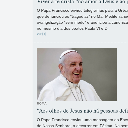
Viver a fé cristã “no amor a Deus e ao
O Papa Francisco enviou telegramas para a Gréc
que denunciou as “tragédias” no Mar Mediterrâne
evangelização “sem medo” e anunciou a canonizaç
no mesmo dia dos beatos Paulo VI e D.
ver [+]
ROMA
“Aos olhos de Jesus não há pessoas def
O Papa Francisco enviou uma mensagem ao Encon
de Nossa Senhora, a decorrer em Fátima. Na se