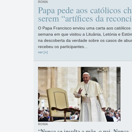
ROMA
Papa pede aos católicos ch
serem “artífices da reconci
O Papa Francisco enviou uma carta aos católicos 
semana em que visitou a Lituânia, Letónia e Estó
na descoberta da verdade sobre os casos de abuso
recebeu os participantes...
ver [+]
ROMA
“Nunca se insulta a mãe, o pai. Nunca.