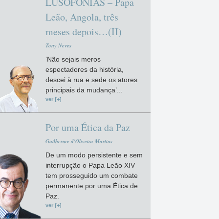
LUSOFONIAS – Papa
Leão, Angola, três
meses depois…(II)
Tony Neves
‘Não sejais meros
espectadores da história,
descei à rua e sede os atores
principais da mudança’...
ver [+]
Por uma Ética da Paz
Guilherme d'Oliveira Martins
De um modo persistente e sem
interrupção o Papa Leão XIV
tem prosseguido um combate
permanente por uma Ética de
Paz.
ver [+]