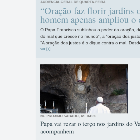
AUDIÊNCIA-GERAL DE QUARTA-FEIRA
“Oração faz florir jardins
homem apenas ampliou o 
O Papa Francisco sublinhou o poder da oração, d
do mal que cresce no mundo”, a “oração dos just
“A oração dos justos é o dique contra o mal. Desde
ver [+]
NO PRÓXIMO SÁBADO, ÀS 16H30
Papa vai rezar o terço nos jardins do Va
acompanhem