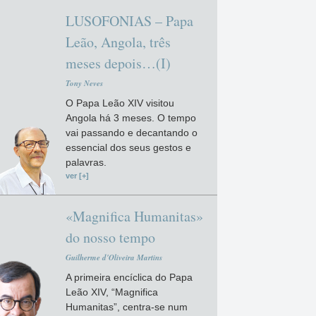
LUSOFONIAS – Papa
Leão, Angola, três
meses depois…(I)
Tony Neves
O Papa Leão XIV visitou
Angola há 3 meses. O tempo
vai passando e decantando o
essencial dos seus gestos e
palavras.
ver [+]
«Magnifica Humanitas»
do nosso tempo
Guilherme d'Oliveira Martins
A primeira encíclica do Papa
Leão XIV, “Magnifica
Humanitas”, centra-se num