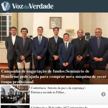
Campanha de angariação de fundos:Seminário de
Penafirme pede ajuda para comprar nova máquina de secar
roupa profissional
Conferência ‘Artesãs da paz e da esperança’:
Patriarca recorda às Filhas...
Celebração a 29 de julho: 167.º aniversário do