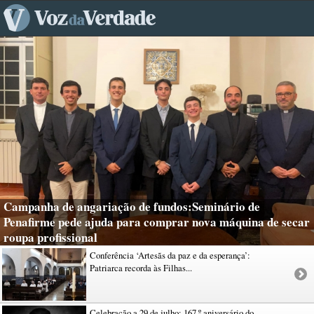
Campanha de angariação de fundos:Seminário de
Penafirme pede ajuda para comprar nova máquina de secar
roupa profissional
Conferência ‘Artesãs da paz e da esperança’:
Patriarca recorda às Filhas...
Celebração a 29 de julho: 167.º aniversário do