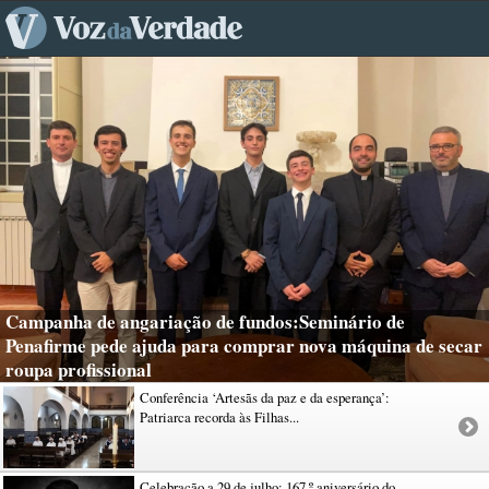
Campanha de angariação de fundos:Seminário de
Penafirme pede ajuda para comprar nova máquina de secar
roupa profissional
Conferência ‘Artesãs da paz e da esperança’:
Patriarca recorda às Filhas...
Celebração a 29 de julho: 167.º aniversário do