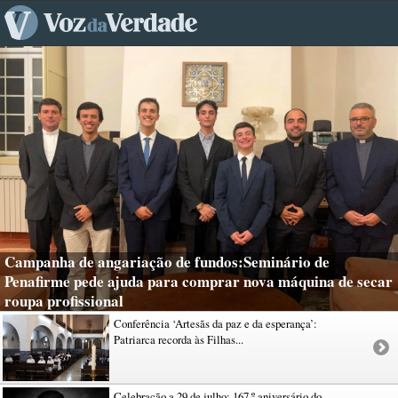
Campanha de angariação de fundos:Seminário de
Penafirme pede ajuda para comprar nova máquina de secar
roupa profissional
Conferência ‘Artesãs da paz e da esperança’:
Patriarca recorda às Filhas...
Celebração a 29 de julho: 167.º aniversário do