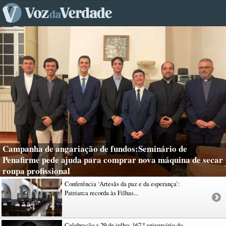
Campanha de angariação de fundos:Seminário de
Penafirme pede ajuda para comprar nova máquina de secar
roupa profissional
Conferência ‘Artesãs da paz e da esperança’:
Patriarca recorda às Filhas...
Celebração a 29 de julho: 167.º aniversário do