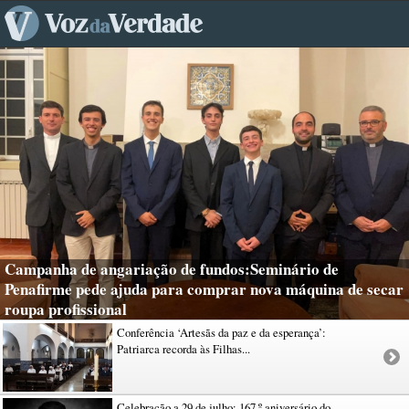
Campanha de angariação de fundos:Seminário de
Penafirme pede ajuda para comprar nova máquina de secar
roupa profissional
Conferência ‘Artesãs da paz e da esperança’:
Patriarca recorda às Filhas...
Celebração a 29 de julho: 167.º aniversário do