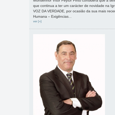
Monsenhor Vítor Feytor Pinto considera que a s
que continua a ter um carácter de novidade na Igr
VOZ DA VERDADE, por ocasião da sua mais recent
Humana – Exigências...
ver [+]