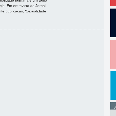
exualidade humana é um tema
eja. Em entrevista ao Jornal
e publicação, ‘Sexualidade
A