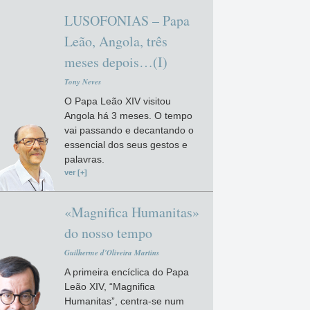
LUSOFONIAS – Papa
Leão, Angola, três
meses depois…(I)
Tony Neves
O Papa Leão XIV visitou
Angola há 3 meses. O tempo
vai passando e decantando o
essencial dos seus gestos e
palavras.
ver [+]
«Magnifica Humanitas»
do nosso tempo
Guilherme d'Oliveira Martins
A primeira encíclica do Papa
Leão XIV, “Magnifica
Humanitas”, centra-se num