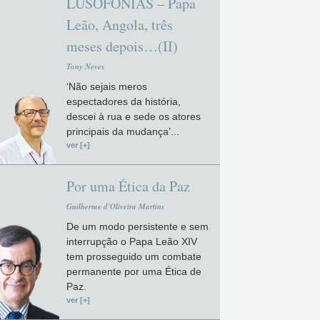
LUSOFONIAS – Papa
Leão, Angola, três
meses depois…(II)
Tony Neves
‘Não sejais meros
espectadores da história,
descei à rua e sede os atores
principais da mudança’...
ver [+]
Por uma Ética da Paz
Guilherme d'Oliveira Martins
De um modo persistente e sem
interrupção o Papa Leão XIV
tem prosseguido um combate
permanente por uma Ética de
Paz.
ver [+]