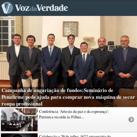
Campanha de angariação de fundos:Seminário de
Penafirme pede ajuda para comprar nova máquina de secar
roupa profissional
Conferência ‘Artesãs da paz e da esperança’:
Patriarca recorda às Filhas...
Celebração a 29 de julho: 167.º aniversário do