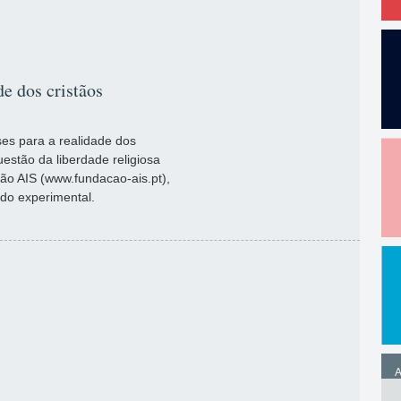
de dos cristãos
ses para a realidade dos
stão da liberdade religiosa
ção AIS (www.fundacao-ais.pt),
odo experimental.
A