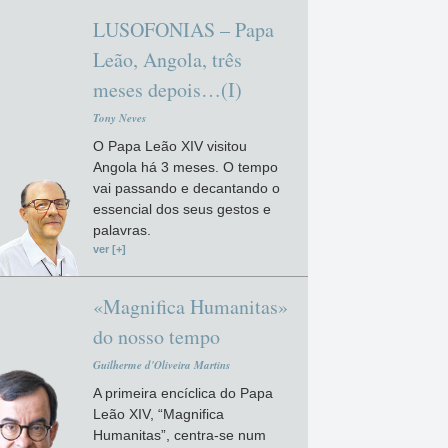
LUSOFONIAS – Papa
Leão, Angola, três
meses depois…(I)
Tony Neves
O Papa Leão XIV visitou
Angola há 3 meses. O tempo
vai passando e decantando o
essencial dos seus gestos e
palavras.
ver [+]
«Magnifica Humanitas»
do nosso tempo
Guilherme d'Oliveira Martins
A primeira encíclica do Papa
Leão XIV, “Magnifica
Humanitas”, centra-se num