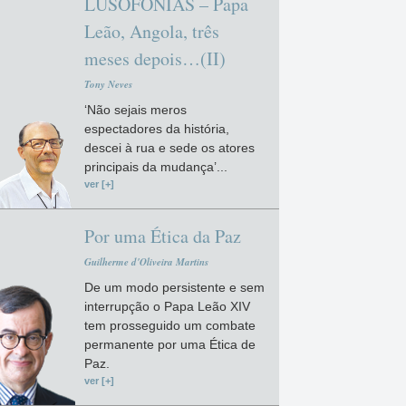
LUSOFONIAS – Papa
Leão, Angola, três
meses depois…(II)
Tony Neves
‘Não sejais meros
espectadores da história,
descei à rua e sede os atores
principais da mudança’...
ver [+]
Por uma Ética da Paz
Guilherme d'Oliveira Martins
De um modo persistente e sem
interrupção o Papa Leão XIV
tem prosseguido um combate
permanente por uma Ética de
Paz.
ver [+]