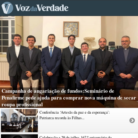
Campanha de angariação de fundos:Seminário de
Penafirme pede ajuda para comprar nova máquina de secar
roupa profissional
Conferência ‘Artesãs da paz e da esperança’:
Patriarca recorda às Filhas...
Celebração a 29 de julho: 167.º aniversário do