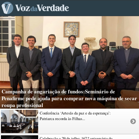
Campanha de angariação de fundos:Seminário de
Penafirme pede ajuda para comprar nova máquina de secar
roupa profissional
Conferência ‘Artesãs da paz e da esperança’:
Patriarca recorda às Filhas...
Celebração a 29 de julho: 167.º aniversário do