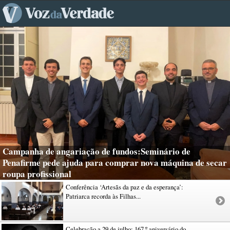
Campanha de angariação de fundos:Seminário de
Penafirme pede ajuda para comprar nova máquina de secar
roupa profissional
Conferência ‘Artesãs da paz e da esperança’:
Patriarca recorda às Filhas...
Celebração a 29 de julho: 167.º aniversário do