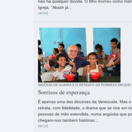
não há qualquer dúvida. O filho morreu como márt
Igreja. “Akash já...
ver [+]
DIOCESE DE GUAIRA É O RETRATO DA POBREZA EM QUE
Sorrisos de esperança
É apenas uma das dioceses da Venezuela. Mas o
retrata, com fidelidade, o drama que se vive em 
pessoas de mão estendida, numa angústia que par
chegam-nos também histórias...
ver [+]