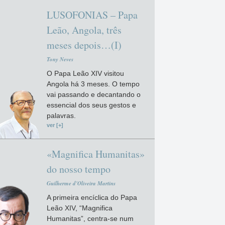
LUSOFONIAS – Papa
Leão, Angola, três
meses depois…(I)
Tony Neves
O Papa Leão XIV visitou
Angola há 3 meses. O tempo
vai passando e decantando o
essencial dos seus gestos e
palavras.
ver [+]
«Magnifica Humanitas»
do nosso tempo
Guilherme d'Oliveira Martins
A primeira encíclica do Papa
Leão XIV, “Magnifica
Humanitas”, centra-se num