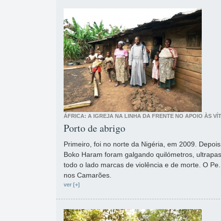
ÁFRICA: A IGREJA NA LINHA DA FRENTE NO APOIO ÀS V
Porto de abrigo
Primeiro, foi no norte da Nigéria, em 2009. Depois
Boko Haram foram galgando quilómetros, ultrapas
todo o lado marcas de violência e de morte. O Pe
nos Camarões.
ver [+]