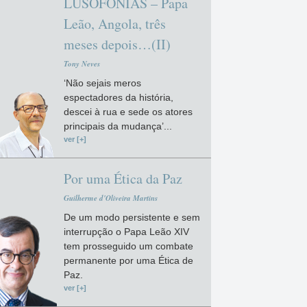
LUSOFONIAS – Papa
Leão, Angola, três
meses depois…(II)
Tony Neves
‘Não sejais meros
espectadores da história,
descei à rua e sede os atores
principais da mudança’...
ver [+]
Por uma Ética da Paz
Guilherme d'Oliveira Martins
De um modo persistente e sem
interrupção o Papa Leão XIV
tem prosseguido um combate
permanente por uma Ética de
Paz.
ver [+]