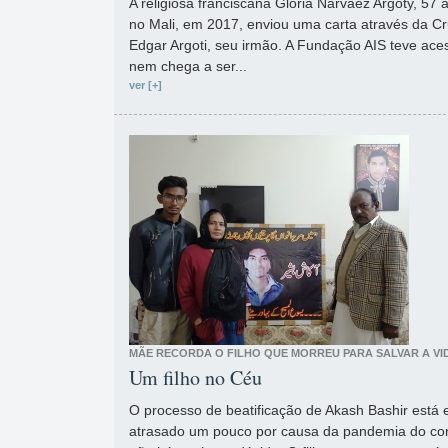
A religiosa franciscana Gloria Narváez Argoty, 5
no Mali, em 2017, enviou uma carta através da Cr
Edgar Argoti, seu irmão. A Fundação AIS teve ace
nem chega a ser...
ver [+]
MÃE RECORDA O FILHO QUE MORREU PARA SALVAR A VID
Um filho no Céu
O processo de beatificação de Akash Bashir está
atrasado um pouco por causa da pandemia do cor