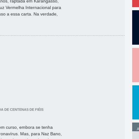
7 anos, raptada em Karangasso,
uz Vermelha Internacional para
sso a essa carta. Na verdade,
A DE CENTENAS DE FIÉIS
 em curso, embora se tenha
A
onavírus. Mas, para Naz Bano,