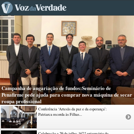
Campanha de angariação de fundos:Seminário de
Penafirme pede ajuda para comprar nova máquina de secar
roupa profissional
Conferência ‘Artesãs da paz e da esperança’:
Patriarca recorda às Filhas...
Celebração a 29 de julho: 167.º aniversário do