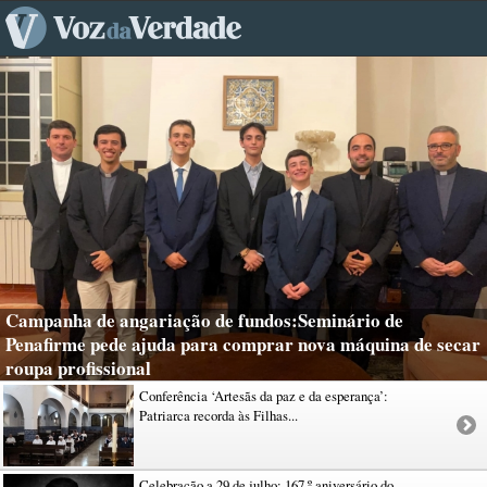
Campanha de angariação de fundos:Seminário de
Penafirme pede ajuda para comprar nova máquina de secar
roupa profissional
Conferência ‘Artesãs da paz e da esperança’:
Patriarca recorda às Filhas...
Celebração a 29 de julho: 167.º aniversário do