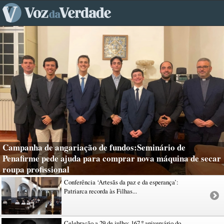
Campanha de angariação de fundos:Seminário de
Penafirme pede ajuda para comprar nova máquina de secar
roupa profissional
Conferência ‘Artesãs da paz e da esperança’:
Patriarca recorda às Filhas...
Celebração a 29 de julho: 167.º aniversário do