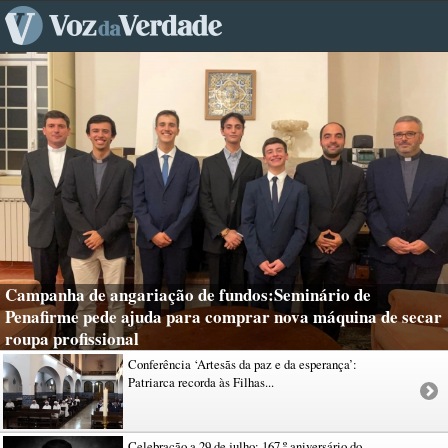
Campanha de angariação de fundos:Seminário de
Penafirme pede ajuda para comprar nova máquina de secar
roupa profissional
Conferência ‘Artesãs da paz e da esperança’:
Patriarca recorda às Filhas...
Celebração a 29 de julho: 167.º aniversário do