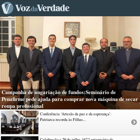
Campanha de angariação de fundos:Seminário de
Penafirme pede ajuda para comprar nova máquina de secar
roupa profissional
Conferência ‘Artesãs da paz e da esperança’:
Patriarca recorda às Filhas...
Celebração a 29 de julho: 167.º aniversário do