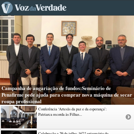
Campanha de angariação de fundos:Seminário de
Penafirme pede ajuda para comprar nova máquina de secar
roupa profissional
Conferência ‘Artesãs da paz e da esperança’:
Patriarca recorda às Filhas...
Celebração a 29 de julho: 167.º aniversário do