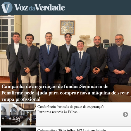
Campanha de angariação de fundos:Seminário de
Penafirme pede ajuda para comprar nova máquina de secar
roupa profissional
Conferência ‘Artesãs da paz e da esperança’:
Patriarca recorda às Filhas...
Celebração a 29 de julho: 167.º aniversário do