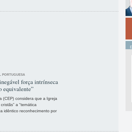
AL PORTUGUESA
negável força intrínseca
o equivalente”
a (CEP) considera que a Igreja
ristãs” a “temática
ara idêntico reconhecimento por