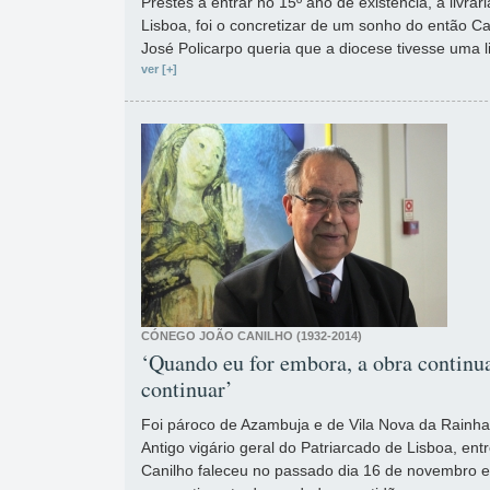
Prestes a entrar no 15º ano de existência, a livrar
Lisboa, foi o concretizar de um sonho do então Ca
José Policarpo queria que a diocese tivesse uma li
ver [+]
CÓNEGO JOÃO CANILHO (1932-2014)
‘Quando eu for embora, a obra continua
continuar’
Foi pároco de Azambuja e de Vila Nova da Rainha
Antigo vigário geral do Patriarcado de Lisboa, en
Canilho faleceu no passado dia 16 de novembro 