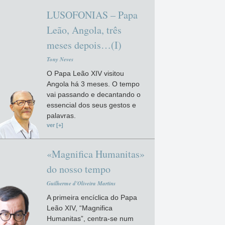
LUSOFONIAS – Papa
Leão, Angola, três
meses depois…(I)
Tony Neves
O Papa Leão XIV visitou
Angola há 3 meses. O tempo
vai passando e decantando o
essencial dos seus gestos e
palavras.
ver [+]
«Magnifica Humanitas»
do nosso tempo
Guilherme d'Oliveira Martins
A primeira encíclica do Papa
Leão XIV, “Magnifica
Humanitas”, centra-se num