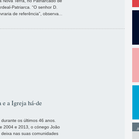
ia Nova Terra, no Patriarcado de
rdeal-Patriarca. “O senhor D.
vraria de referência”, observa...
 e a Igreja há-de
 durante os últimos 46 anos.
tre 2004 e 2013, o cónego João
A
e deixa nas suas comunidades