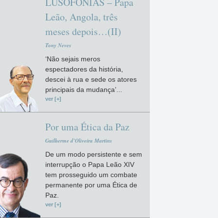
LUSOFONIAS – Papa
Leão, Angola, três
meses depois…(II)
Tony Neves
‘Não sejais meros
espectadores da história,
descei à rua e sede os atores
principais da mudança’...
ver [+]
Por uma Ética da Paz
Guilherme d'Oliveira Martins
De um modo persistente e sem
interrupção o Papa Leão XIV
tem prosseguido um combate
permanente por uma Ética de
Paz.
ver [+]