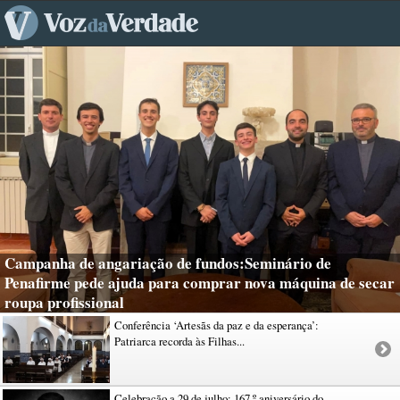
Campanha de angariação de fundos:Seminário de
Penafirme pede ajuda para comprar nova máquina de secar
roupa profissional
Conferência ‘Artesãs da paz e da esperança’:
Patriarca recorda às Filhas...
Celebração a 29 de julho: 167.º aniversário do