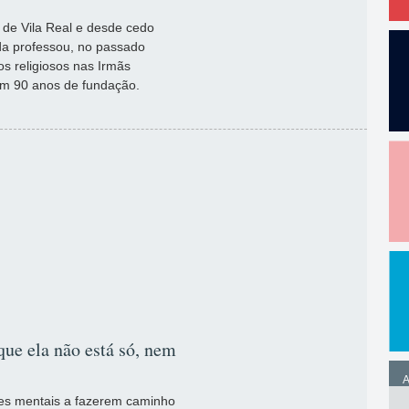
 de Vila Real e desde cedo
ida professou, no passado
os religiosos nas Irmãs
ram 90 anos de fundação.
que ela não está só, nem
A
tes mentais a fazerem caminho