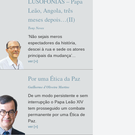
LUSOFONIAS – Papa
Leão, Angola, três
meses depois…(II)
Tony Neves
‘Não sejais meros
espectadores da história,
descei à rua e sede os atores
principais da mudança’...
ver [+]
Por uma Ética da Paz
Guilherme d'Oliveira Martins
De um modo persistente e sem
interrupção o Papa Leão XIV
tem prosseguido um combate
permanente por uma Ética de
Paz.
ver [+]