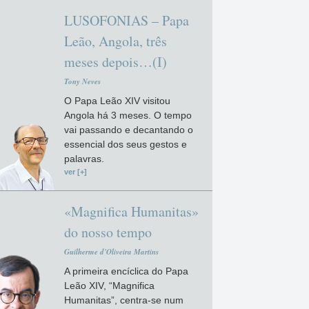
LUSOFONIAS – Papa
Leão, Angola, três
meses depois…(I)
Tony Neves
O Papa Leão XIV visitou
Angola há 3 meses. O tempo
vai passando e decantando o
essencial dos seus gestos e
palavras.
ver [+]
«Magnifica Humanitas»
do nosso tempo
Guilherme d'Oliveira Martins
A primeira encíclica do Papa
Leão XIV, “Magnifica
Humanitas”, centra-se num