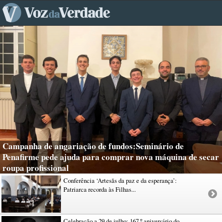
Campanha de angariação de fundos:Seminário de
Penafirme pede ajuda para comprar nova máquina de secar
roupa profissional
Conferência ‘Artesãs da paz e da esperança’:
Patriarca recorda às Filhas...
Celebração a 29 de julho: 167.º aniversário do