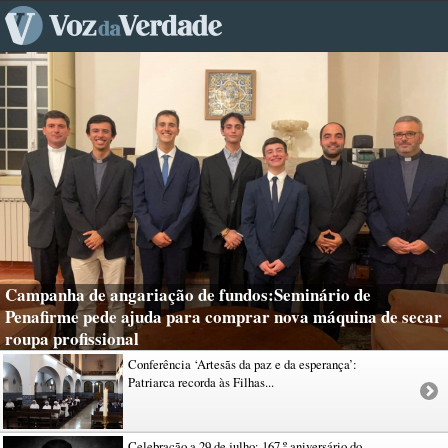
Campanha de angariação de fundos:Seminário de
Penafirme pede ajuda para comprar nova máquina de secar
roupa profissional
Conferência ‘Artesãs da paz e da esperança’:
Patriarca recorda às Filhas...
Celebração a 29 de julho: 167.º aniversário do