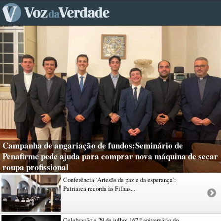
Campanha de angariação de fundos:Seminário de
Penafirme pede ajuda para comprar nova máquina de secar
roupa profissional
Conferência ‘Artesãs da paz e da esperança’:
Patriarca recorda às Filhas...
Celebração a 29 de julho: 167.º aniversário do