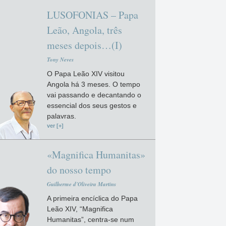
LUSOFONIAS – Papa
Leão, Angola, três
meses depois…(I)
Tony Neves
O Papa Leão XIV visitou
Angola há 3 meses. O tempo
vai passando e decantando o
essencial dos seus gestos e
palavras.
ver [+]
«Magnifica Humanitas»
do nosso tempo
Guilherme d'Oliveira Martins
A primeira encíclica do Papa
Leão XIV, “Magnifica
Humanitas”, centra-se num