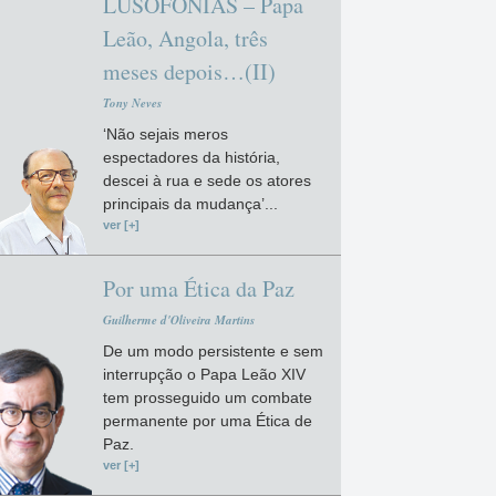
LUSOFONIAS – Papa
Leão, Angola, três
meses depois…(II)
Tony Neves
‘Não sejais meros
espectadores da história,
descei à rua e sede os atores
principais da mudança’...
ver [+]
Por uma Ética da Paz
Guilherme d'Oliveira Martins
De um modo persistente e sem
interrupção o Papa Leão XIV
tem prosseguido um combate
permanente por uma Ética de
Paz.
ver [+]