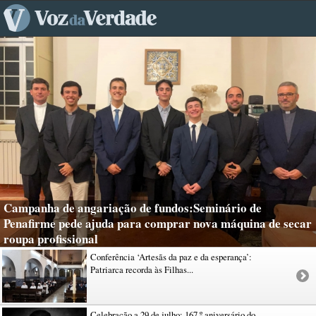
Campanha de angariação de fundos:Seminário de
Penafirme pede ajuda para comprar nova máquina de secar
roupa profissional
Conferência ‘Artesãs da paz e da esperança’:
Patriarca recorda às Filhas...
Celebração a 29 de julho: 167.º aniversário do