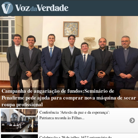
Campanha de angariação de fundos:Seminário de
Penafirme pede ajuda para comprar nova máquina de secar
roupa profissional
Conferência ‘Artesãs da paz e da esperança’:
Patriarca recorda às Filhas...
Celebração a 29 de julho: 167.º aniversário do