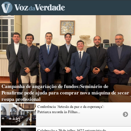
Campanha de angariação de fundos:Seminário de
Penafirme pede ajuda para comprar nova máquina de secar
roupa profissional
Conferência ‘Artesãs da paz e da esperança’:
Patriarca recorda às Filhas...
Celebração a 29 de julho: 167.º aniversário do