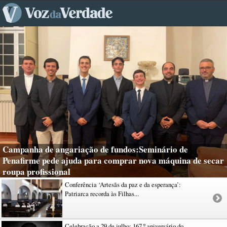
Campanha de angariação de fundos:Seminário de
Penafirme pede ajuda para comprar nova máquina de secar
roupa profissional
Conferência ‘Artesãs da paz e da esperança’:
Patriarca recorda às Filhas...
Celebração a 29 de julho: 167.º aniversário do