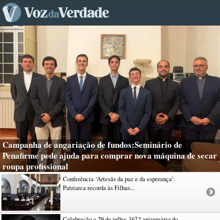
Campanha de angariação de fundos:Seminário de
Penafirme pede ajuda para comprar nova máquina de secar
roupa profissional
Conferência ‘Artesãs da paz e da esperança’:
Patriarca recorda às Filhas...
Celebração a 29 de julho: 167.º aniversário do