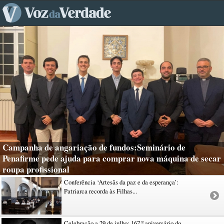
Campanha de angariação de fundos:Seminário de
Penafirme pede ajuda para comprar nova máquina de secar
roupa profissional
Conferência ‘Artesãs da paz e da esperança’:
Patriarca recorda às Filhas...
Celebração a 29 de julho: 167.º aniversário do