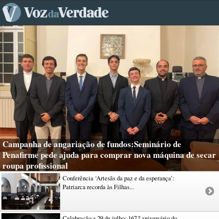
Campanha de angariação de fundos:Seminário de
Penafirme pede ajuda para comprar nova máquina de secar
roupa profissional
Conferência ‘Artesãs da paz e da esperança’:
Patriarca recorda às Filhas...
Celebração a 29 de julho: 167.º aniversário do