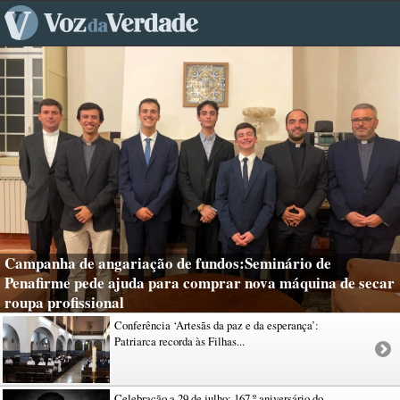
Campanha de angariação de fundos:Seminário de
Penafirme pede ajuda para comprar nova máquina de secar
roupa profissional
Conferência ‘Artesãs da paz e da esperança’:
Patriarca recorda às Filhas...
Celebração a 29 de julho: 167.º aniversário do