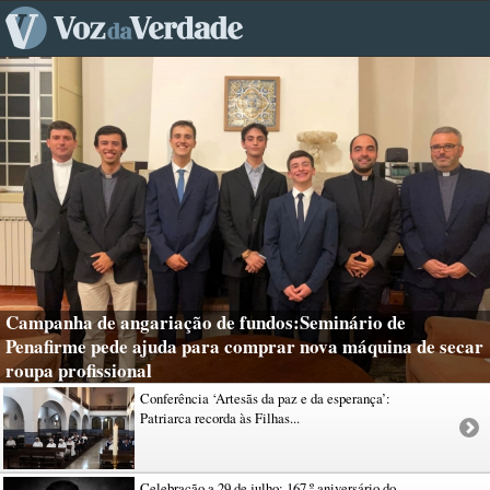
Campanha de angariação de fundos:Seminário de
Penafirme pede ajuda para comprar nova máquina de secar
roupa profissional
Conferência ‘Artesãs da paz e da esperança’:
Patriarca recorda às Filhas...
Celebração a 29 de julho: 167.º aniversário do