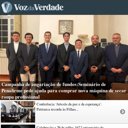
Campanha de angariação de fundos:Seminário de
Penafirme pede ajuda para comprar nova máquina de secar
roupa profissional
Conferência ‘Artesãs da paz e da esperança’:
Patriarca recorda às Filhas...
Celebração a 29 de julho: 167.º aniversário do