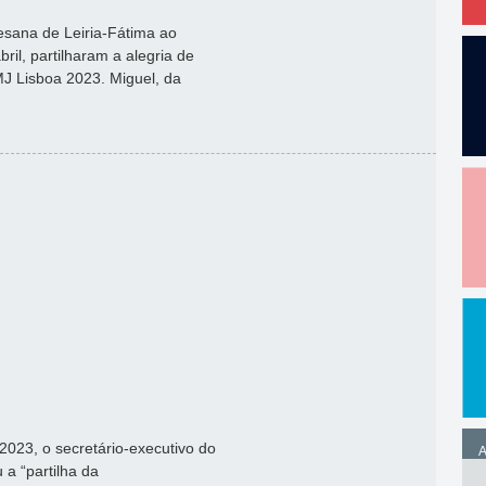
esana de Leiria-Fátima ao
il, partilharam a alegria de
J Lisboa 2023. Miguel, da
023, o secretário-executivo do
A
a “partilha da