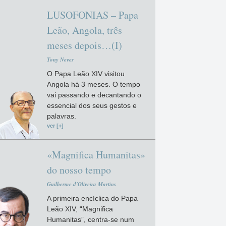
LUSOFONIAS – Papa
Leão, Angola, três
meses depois…(I)
Tony Neves
O Papa Leão XIV visitou
Angola há 3 meses. O tempo
vai passando e decantando o
essencial dos seus gestos e
palavras.
ver [+]
«Magnifica Humanitas»
do nosso tempo
Guilherme d'Oliveira Martins
A primeira encíclica do Papa
Leão XIV, “Magnifica
Humanitas”, centra-se num