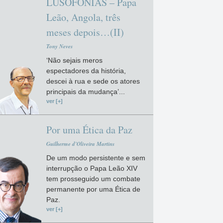
LUSOFONIAS – Papa
Leão, Angola, três
meses depois…(II)
Tony Neves
‘Não sejais meros
espectadores da história,
descei à rua e sede os atores
principais da mudança’...
ver [+]
Por uma Ética da Paz
Guilherme d'Oliveira Martins
De um modo persistente e sem
interrupção o Papa Leão XIV
tem prosseguido um combate
permanente por uma Ética de
Paz.
ver [+]