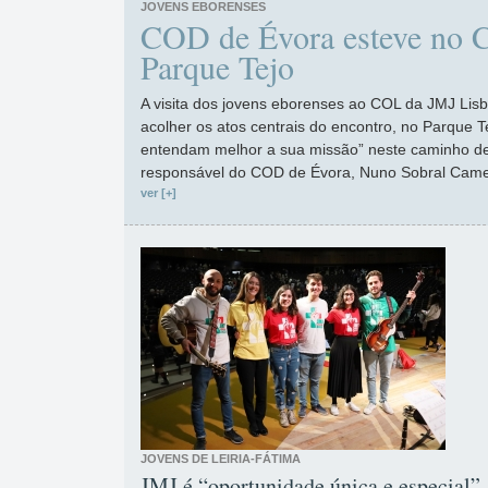
JOVENS EBORENSES
COD de Évora esteve no C
Parque Tejo
A visita dos jovens eborenses ao COL da JMJ Lisb
acolher os atos centrais do encontro, no Parque Te
entendam melhor a sua missão” neste caminho de
responsável do COD de Évora, Nuno Sobral Came
ver [+]
JOVENS DE LEIRIA-FÁTIMA
JMJ é “oportunidade única e especial”