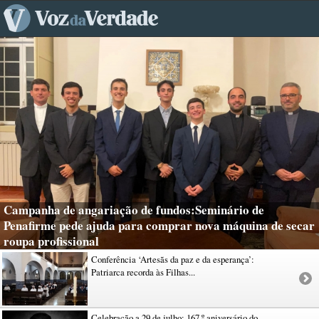
Campanha de angariação de fundos:Seminário de
Penafirme pede ajuda para comprar nova máquina de secar
roupa profissional
Conferência ‘Artesãs da paz e da esperança’:
Patriarca recorda às Filhas...
Celebração a 29 de julho: 167.º aniversário do