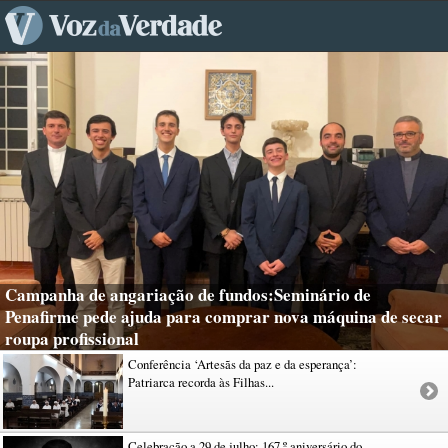
Campanha de angariação de fundos:Seminário de
Penafirme pede ajuda para comprar nova máquina de secar
roupa profissional
Conferência ‘Artesãs da paz e da esperança’:
Patriarca recorda às Filhas...
Celebração a 29 de julho: 167.º aniversário do