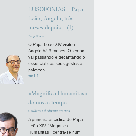
LUSOFONIAS – Papa
Leão, Angola, três
meses depois…(I)
Tony Neves
O Papa Leão XIV visitou
Angola há 3 meses. O tempo
vai passando e decantando o
essencial dos seus gestos e
palavras.
ver [+]
«Magnifica Humanitas»
do nosso tempo
Guilherme d'Oliveira Martins
A primeira encíclica do Papa
Leão XIV, “Magnifica
Humanitas”, centra-se num