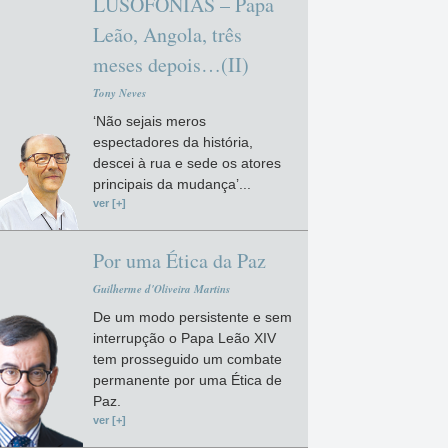
LUSOFONIAS – Papa
Leão, Angola, três
meses depois…(II)
Tony Neves
‘Não sejais meros
espectadores da história,
descei à rua e sede os atores
principais da mudança’...
ver [+]
Por uma Ética da Paz
Guilherme d'Oliveira Martins
De um modo persistente e sem
interrupção o Papa Leão XIV
tem prosseguido um combate
permanente por uma Ética de
Paz.
ver [+]