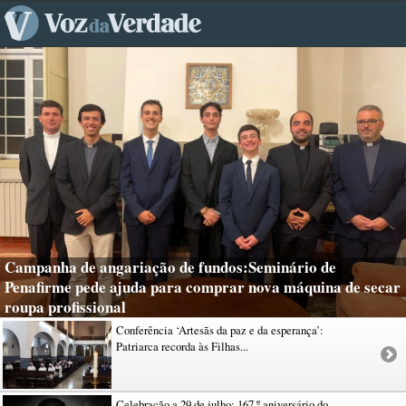
Campanha de angariação de fundos:Seminário de
Penafirme pede ajuda para comprar nova máquina de secar
roupa profissional
Conferência ‘Artesãs da paz e da esperança’:
Patriarca recorda às Filhas...
Celebração a 29 de julho: 167.º aniversário do