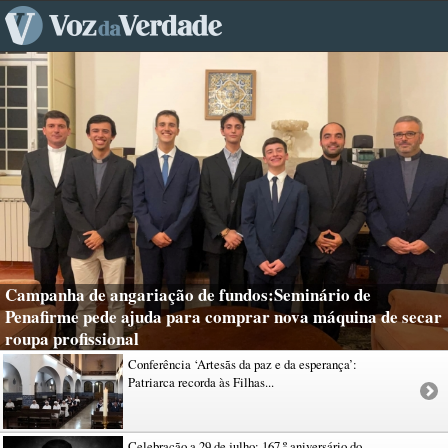
Campanha de angariação de fundos:Seminário de
Penafirme pede ajuda para comprar nova máquina de secar
roupa profissional
Conferência ‘Artesãs da paz e da esperança’:
Patriarca recorda às Filhas...
Celebração a 29 de julho: 167.º aniversário do