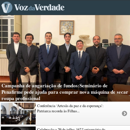
Campanha de angariação de fundos:Seminário de
Penafirme pede ajuda para comprar nova máquina de secar
roupa profissional
Conferência ‘Artesãs da paz e da esperança’:
Patriarca recorda às Filhas...
Celebração a 29 de julho: 167.º aniversário do