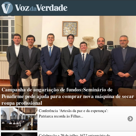
Campanha de angariação de fundos:Seminário de
Penafirme pede ajuda para comprar nova máquina de secar
roupa profissional
Conferência ‘Artesãs da paz e da esperança’:
Patriarca recorda às Filhas...
Celebração a 29 de julho: 167.º aniversário do