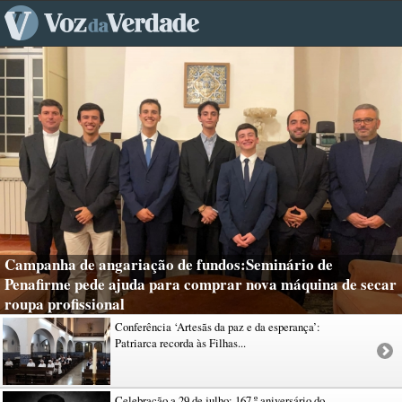
Campanha de angariação de fundos:Seminário de
Penafirme pede ajuda para comprar nova máquina de secar
roupa profissional
Conferência ‘Artesãs da paz e da esperança’:
Patriarca recorda às Filhas...
Celebração a 29 de julho: 167.º aniversário do