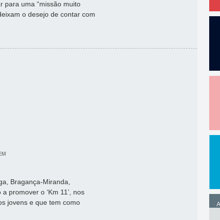
ar para uma “missão muito
eixam o desejo de contar com
EM
aga, Bragança-Miranda,
o a promover o ‘Km 11’, nos
aos jovens e que tem como
A