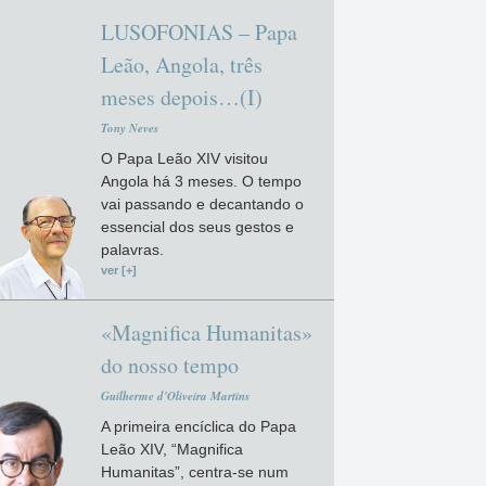
LUSOFONIAS – Papa
Leão, Angola, três
meses depois…(I)
Tony Neves
O Papa Leão XIV visitou
Angola há 3 meses. O tempo
vai passando e decantando o
essencial dos seus gestos e
palavras.
ver [+]
«Magnifica Humanitas»
do nosso tempo
Guilherme d'Oliveira Martins
A primeira encíclica do Papa
Leão XIV, “Magnifica
Humanitas”, centra-se num