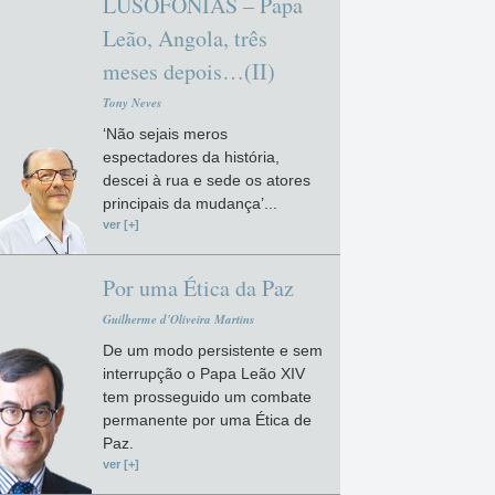
LUSOFONIAS – Papa
Leão, Angola, três
meses depois…(II)
Tony Neves
‘Não sejais meros
espectadores da história,
descei à rua e sede os atores
principais da mudança’...
ver [+]
Por uma Ética da Paz
Guilherme d'Oliveira Martins
De um modo persistente e sem
interrupção o Papa Leão XIV
tem prosseguido um combate
permanente por uma Ética de
Paz.
ver [+]