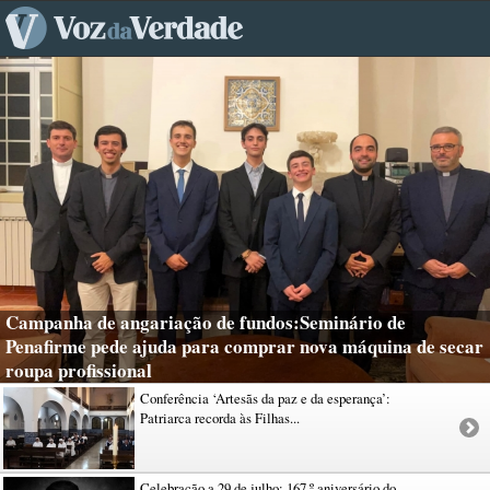
Campanha de angariação de fundos:Seminário de
Penafirme pede ajuda para comprar nova máquina de secar
roupa profissional
Conferência ‘Artesãs da paz e da esperança’:
Patriarca recorda às Filhas...
Celebração a 29 de julho: 167.º aniversário do